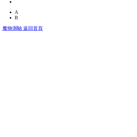
A
B
魔物測驗 返回首頁