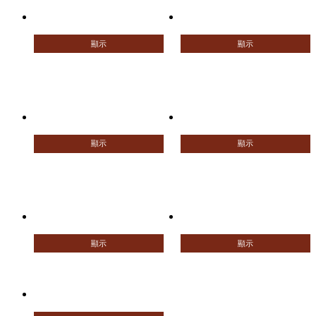
顯示
顯示
顯示
顯示
顯示
顯示